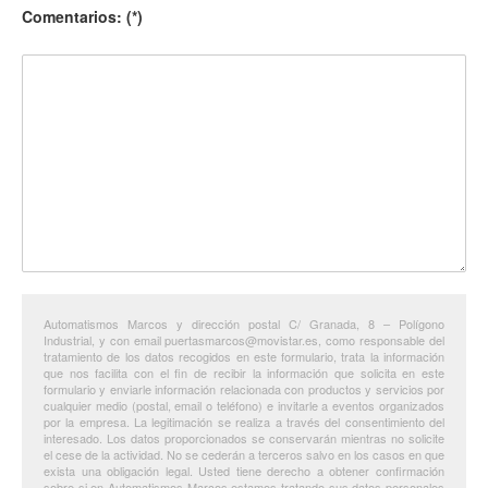
Comentarios: (*)
Automatismos Marcos y dirección postal C/ Granada, 8 – Polígono
Industrial, y con email puertasmarcos@movistar.es, como responsable del
tratamiento de los datos recogidos en este formulario, trata la información
que nos facilita con el fin de recibir la información que solicita en este
formulario y enviarle información relacionada con productos y servicios por
cualquier medio (postal, email o teléfono) e invitarle a eventos organizados
por la empresa. La legitimación se realiza a través del consentimiento del
interesado. Los datos proporcionados se conservarán mientras no solicite
el cese de la actividad. No se cederán a terceros salvo en los casos en que
exista una obligación legal. Usted tiene derecho a obtener confirmación
sobre si en Automatismos Marcos estamos tratando sus datos personales