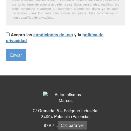
por tanto, tiene derecho a acceder a sus datos personales, rectificar los
datos inexactos o solicitar su supresión cuando los datos ya no sean
necesarios para los fines que fueron recogidos. Más información en
nuestra política de privacidad.
Acepto las
condiciones de uso
y la
política de
privacidad
C/ Granada, 8 – Polígono Industrial
34004 Palencia (Palencia)
979 7...
Clic para ver